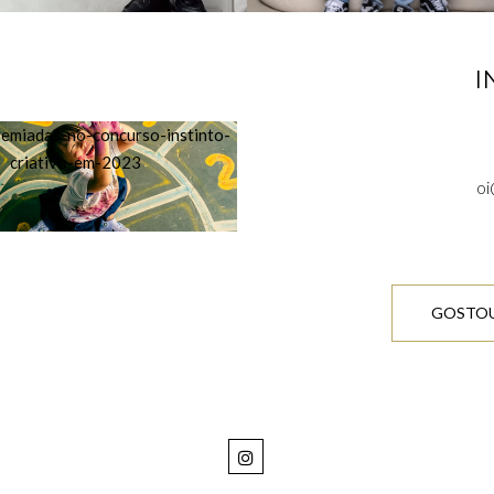
S
I
oi
GOSTOU