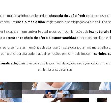
o com muito carinho, celebrando a
chegada do João Pedro
e o laço especi
i também um
ensaio mãe e filha
, registrando a participação da Maria Luísa
utenticidade, em um ambiente acolhedor, com combinações de
luz natural
e
co de gestante cheio de afeto e espontaneidade
, onde os sorrisos e a
r para sempre as memórias dessa fase única, e quando a irmã mais velha pa
ra como a fotografia pode traduzir emoções em forma de imagem:
carinho, c
sonalizado
, com registros que tragam verdade, leveza e significado, entre
em lembranças eternas.