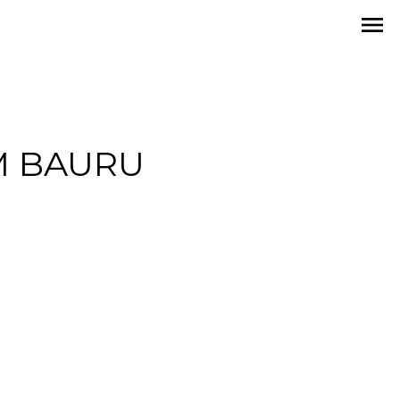
menu
M BAURU